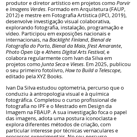
produtor e diretor artístico em projetos como
Porvir
e
Imagens Verdes
. Formado em Arquitetura (FAUP,
2012) e mestre em Fotografia Artística (IPCI, 2019),
desenvolve investigação visual colaborativa,
explorando fotografia, instalação, programação e
vídeo. Participou em exposições nacionais e
internacionais, na
Backlight Finland
,
Bienal de
Fotografia do Porto
,
Bienal da Maia
,
f/est Amarante
,
Photo Open Up
e
Athens Digital Arts Festival
, e
colabora regularmente com Ivan da Silva em
projetos como
Junta Seca
e
Vieses
. Em 2025, publicou
o seu primeiro fotolivro,
How to Build a Telescope
,
editado pela XYZ Books.
Ivan Da Silva estudou optometria, percurso que o
conduziu à antropologia visual e à química
fotográfica. Completou o curso profissional de
fotografia no IPF e o Mestrado em Design da
Imagem na FBAUP. A sua investigação foca o papel
das imagens, adota uma postura iconoclasta e
explora diferentes métodos de criação, com
particular interesse por técnicas vernaculares e
processos experimentais. No seu percurso