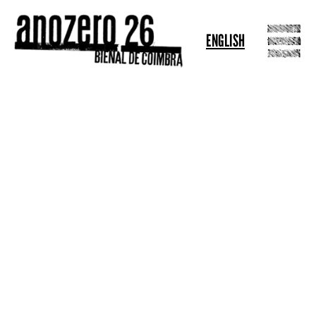
ENGLISH
XENIA