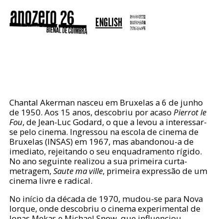
ENGLISH
CHANTAL AKERMAN
Chantal Akerman nasceu em Bruxelas a 6 de junho
de 1950. Aos 15 anos, descobriu por acaso
Pierrot le
Fou
, de Jean-Luc Godard, o que a levou a interessar-
se pelo cinema. Ingressou na escola de cinema de
Bruxelas (INSAS) em 1967, mas abandonou-a de
imediato, rejeitando o seu enquadramento rígido.
No ano seguinte realizou a sua primeira curta-
metragem,
Saute ma ville
, primeira expressão de um
cinema livre e radical.
No início da década de 1970, mudou-se para Nova
Iorque, onde descobriu o cinema experimental de
Jonas Mekas e Michael Snow, que influenciou